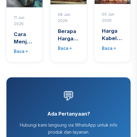
05 Jun
08 Jun
11 Jun
2026
2026
2026
Harga
Berapa
Cara
Kabel
Harga
Menjual
Tembaga
Besi
Mesin
Baca
Baca
Baca
Bekas
Tua per
Bekas
per Kg
Kg?
Pabrik
2025
Panduan
dengan
Update
Terbaru
Harga
Mingguan
2026
Terbaik
💬
Ada Pertanyaan?
Hubungi kami langsung via WhatsApp untuk info
produk dan layanan.