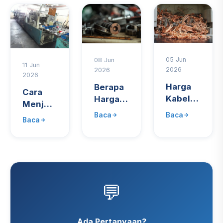
05 Jun
08 Jun
11 Jun
2026
2026
2026
Harga
Berapa
Cara
Kabel
Harga
Menjual
Tembaga
Besi
Mesin
Baca
Baca
Baca
Bekas
Tua per
Bekas
per Kg
Kg?
Pabrik
2025
Panduan
dengan
Update
Terbaru
Harga
Mingguan
2026
Terbaik
💬
Ada Pertanyaan?