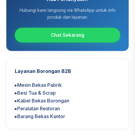
Hubungi kami langsung via WhatsApp untuk info
produk dan layanan.
Chat Sekarang
Layanan Borongan B2B
▸
Mesin Bekas Pabrik
▸
Besi Tua & Scrap
▸
Kabel Bekas Borongan
▸
Peralatan Restoran
▸
Barang Bekas Kantor